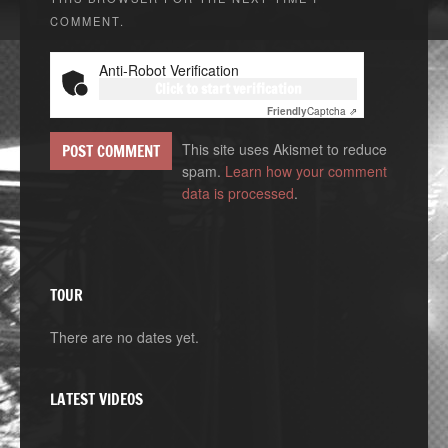
COMMENT.
Anti-Robot Verification
Click to start verification
Friendly
Captcha ⇗
This site uses Akismet to reduce
spam.
Learn how your comment
data is processed
.
TOUR
There are no dates yet.
LATEST VIDEOS