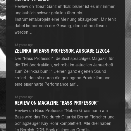
Review on 1beat Ganz ehrlich: bisher ist es mir immer
unglaublich schwer gefallen über ein
Instrumentalprojekt eine Meinung abzugeben. Mir fehlt
dabei immer noch der Gesang, denn ohne diesen
werden…
13 years ago
ZELINKA IM BASS PROFESSOR, AUSGABE 1/2014
Der “Bass Professor”, deutschsprachiges Magazin für
die Tieftönerfraktion, schreibt im aktuellen Januarheft
zum Zelinkaalbum: “…einen ganz eigenen Sound
kreiert, den sie durch die gelungene Produktion und
eine eisenharte Performance auf…
13 years ago
REVIEW ON MAGAZINE “BASS PROFESSOR”
Review on Bass Professor “Neben Grossmann am
Bass wird das Trio durch Gitarrist Bernd Fleischer und
Schlagzeuger Kay Rohr komplettiert. Alle drei haben
im Bereich DDR-Rock einiges an Credits