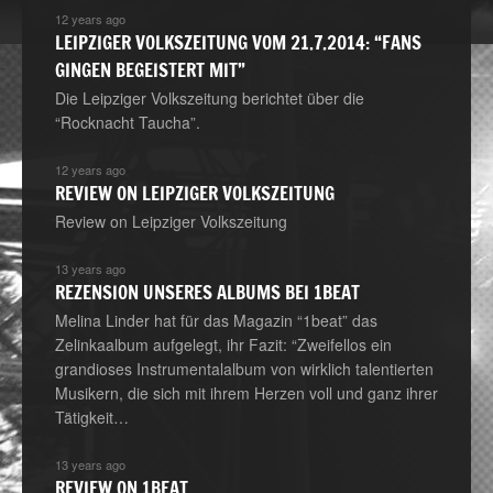
12 years ago
LEIPZIGER VOLKSZEITUNG VOM 21.7.2014: “FANS
GINGEN BEGEISTERT MIT”
Die Leipziger Volkszeitung berichtet über die
“Rocknacht Taucha”.
12 years ago
REVIEW ON LEIPZIGER VOLKSZEITUNG
Review on Leipziger Volkszeitung
13 years ago
REZENSION UNSERES ALBUMS BEI 1BEAT
Melina Linder hat für das Magazin “1beat” das
Zelinkaalbum aufgelegt, ihr Fazit: “Zweifellos ein
grandioses Instrumentalalbum von wirklich talentierten
Musikern, die sich mit ihrem Herzen voll und ganz ihrer
Tätigkeit…
13 years ago
REVIEW ON 1BEAT