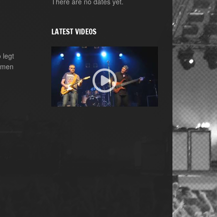
There are no dates yet.
LATEST VIDEOS
 legt
remen