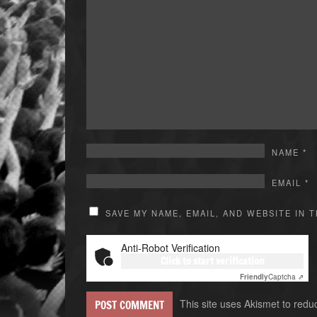
NAME
*
EMAIL
*
SAVE MY NAME, EMAIL, AND WEBSITE IN 
Anti-Robot Verification
Click to start verification
Friendly
Captcha ⇗
This site uses Akismet to red