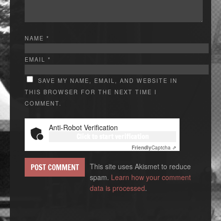
NAME
*
EMAIL
*
SAVE MY NAME, EMAIL, AND WEBSITE IN
THIS BROWSER FOR THE NEXT TIME I
COMMENT.
Anti-Robot Verification
Click to start verification
Friendly
Captcha ⇗
This site uses Akismet to reduce
spam.
Learn how your comment
data is processed
.