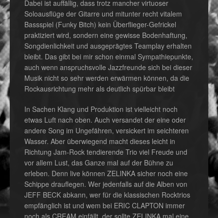
Dabei ist auffällig, dass trotz mancher virtuoser
Soloausflüge der Gitarre und mitunter recht vitalem
Bassspiel (Funky Bitch) kein Überflieger-Gefrickel
praktiziert wird, sondern eine gewisse Bodenhaftung,
Songdienlichkeit und ausgeprägtes Teamplay erhalten
bleibt. Das gibt bei mir schon einmal Sympathiepunkte,
auch wenn anspruchsvolle Jazzfreunde sich bei dieser
Musik nicht so sehr werden erwärmen können, da die
Rockausrichtung mehr als deutlich spürbar bleibt
In Sachen Klang und Produktion ist vielleicht noch
etwas Luft nach oben. Auch versandet der eine oder
andere Song im Ungefähren, versickert im seichteren
Wasser. Aber überwiegend macht dieses leicht in
Richtung Jam-Rock tendierende Trio viel Freude und
vor allem Lust, das Ganze mal auf der Bühne zu
erleben. Denn live können ZELINKA sicher noch eine
Schippe drauflegen. Wer jedenfalls auf die Alben von
JEFF BECK abkann, wer für die klassischen Rocktrios
empfänglich ist und wem bei ERIC CLAPTON immer
noch als CREAM einfällt, der sollte ZELINKA mal eine