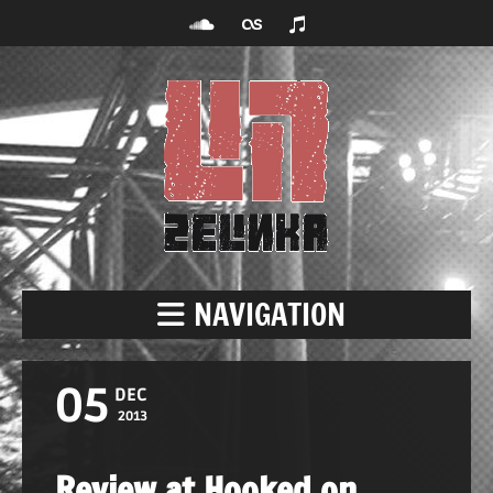
NAVIGATION
05
DEC
2013
Review at Hooked on